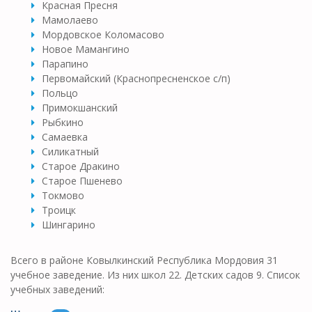
Красная Пресня
Мамолаево
Мордовское Коломасово
Новое Мамангино
Парапино
Первомайский (Краснопресненское с/п)
Польцо
Примокшанский
Рыбкино
Самаевка
Силикатный
Старое Дракино
Старое Пшенево
Токмово
Троицк
Шингарино
Всего в районе Ковылкинский Республика Мордовия 31
учебное заведение. Из них школ 22. Детских садов 9. Список
учебных заведений: